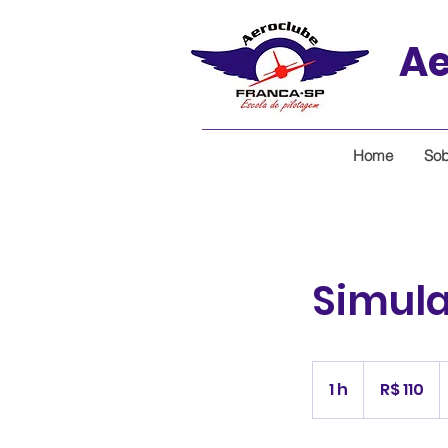
Ae
Home
Sob
Simula
110
Reais
1 h
1
R$ 110
brasileiros