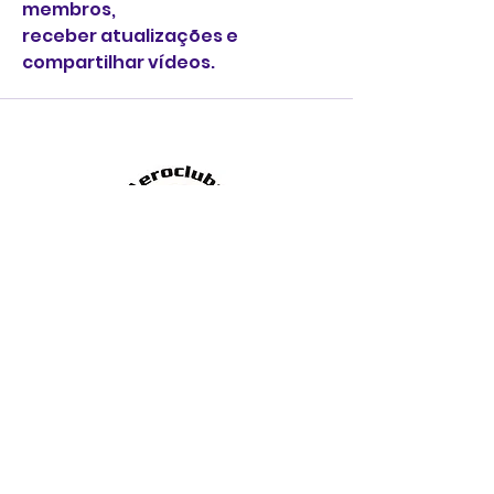
membros,
receber atualizações e 
compartilhar vídeos.
Endereço
: Rodovia Rio Negro e Solimões,
KM 399 - Jardim Aeroporto,Franca - SP,
14404-450
Whats: (16) 3701-7064.
Horário de funcionamento
: