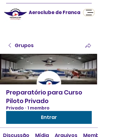
Aeroclube de Franca
Grupos
Preparatório para Curso
Piloto Privado
Privado
·
1 membro
Entrar
Discussão
Mídia
Arquivos
Membros