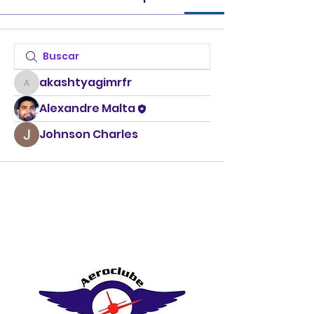
akashtyagimrfr
akashtyagimrfr
Alexandre Malta
Johnson Charles